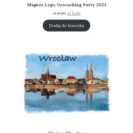
Magnes Logo Geocaching Party 2023
Pierwotna
Aktualna
zł
8.00
zł
5.00
cena
cena
wynosiła:
wynosi:
Dodaj do koszyka
zł 8.00.
zł 5.00.