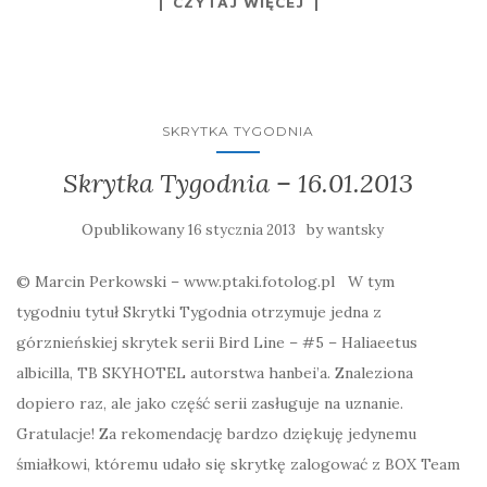
CZYTAJ WIĘCEJ
SKRYTKA TYGODNIA
Skrytka Tygodnia – 16.01.2013
Opublikowany
by
16 stycznia 2013
wantsky
© Marcin Perkowski – www.ptaki.fotolog.pl W tym
tygodniu tytuł Skrytki Tygodnia otrzymuje jedna z
górznieńskiej skrytek serii Bird Line – #5 – Haliaeetus
albicilla, TB SKYHOTEL autorstwa hanbei’a. Znaleziona
dopiero raz, ale jako część serii zasługuje na uznanie.
Gratulacje! Za rekomendację bardzo dziękuję jedynemu
śmiałkowi, któremu udało się skrytkę zalogować z BOX Team