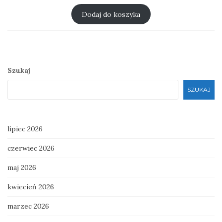
cena
cena
wynosiła:
wynosi:
Dodaj do koszyka
zł 30.00.
zł 25.00.
Szukaj
SZUKAJ
lipiec 2026
czerwiec 2026
maj 2026
kwiecień 2026
marzec 2026