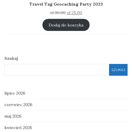
Travel Tag Geocaching Party 2023
Pierwotna
Aktualna
zł
30.00
zł
25.00
cena
cena
wynosiła:
wynosi:
Dodaj do koszyka
zł 30.00.
zł 25.00.
Szukaj
SZUKAJ
lipiec 2026
czerwiec 2026
maj 2026
kwiecień 2026