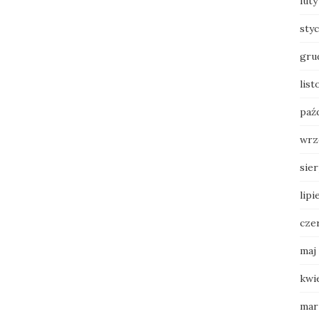
luty
sty
gru
list
paź
wrz
sie
lipi
cze
maj
kwi
mar