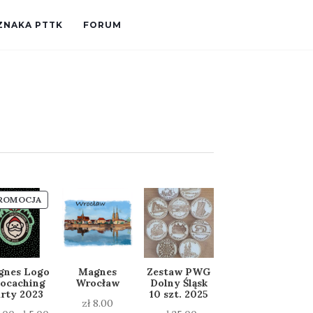
ZNAKA PTTK
FORUM
PRODUKT
ROMOCJA
W
PROMOCJI
gnes Logo
Magnes
Zestaw PWG
ocaching
Wrocław
Dolny Śląsk
rty 2023
10 szt. 2025
zł
8.00