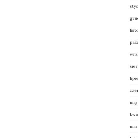
sty
gru
list
paź
wrz
sie
lipi
cze
maj
kwi
mar