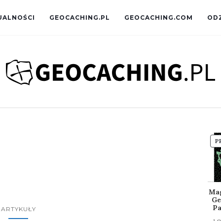
UALNOŚCI
GEOCACHING.PL
GEOCACHING.COM
OD
P
Ma
Ge
Pa
ARTYKUŁY