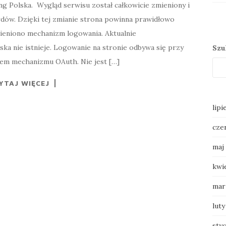
 Polska. Wygląd serwisu został całkowicie zmieniony i
dów. Dzięki tej zmianie strona powinna prawidłowo
mieniono mechanizm logowania. Aktualnie
ka nie istnieje. Logowanie na stronie odbywa się przy
Szu
iem mechanizmu OAuth. Nie jest […]
YTAJ WIĘCEJ
lipi
cze
maj
kwi
mar
luty
sty