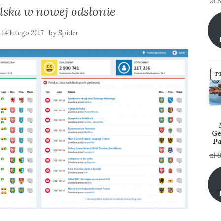
zł
8
lska w nowej odsłonie
y
by
14 lutego 2017
Spider
P
Ge
Pa
zł
8