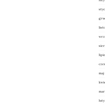
luty
sty
gru
list
wrz
sie
lipi
cze
maj
kwi
mar
luty