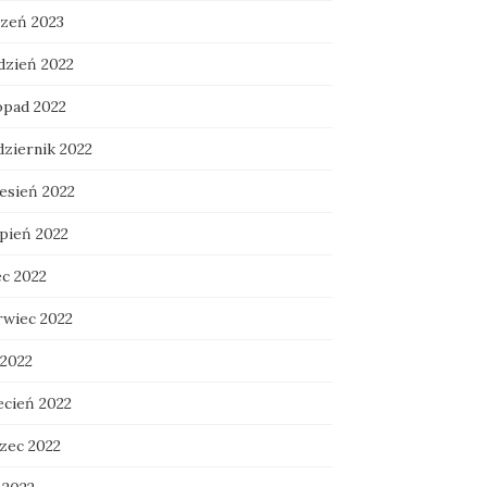
czeń 2023
dzień 2022
opad 2022
dziernik 2022
esień 2022
rpień 2022
ec 2022
rwiec 2022
 2022
ecień 2022
zec 2022