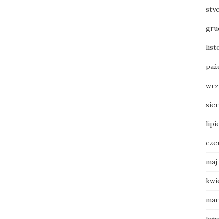
sty
gru
lis
paź
wrz
sie
lipi
cze
maj
kwi
mar