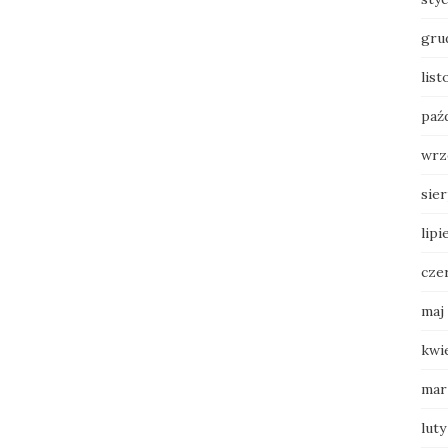
gru
lis
paź
wrz
sie
lipi
cze
maj
kwi
mar
luty