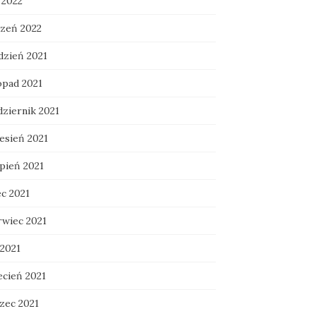
 2022
czeń 2022
dzień 2021
opad 2021
dziernik 2021
esień 2021
rpień 2021
ec 2021
rwiec 2021
 2021
ecień 2021
zec 2021