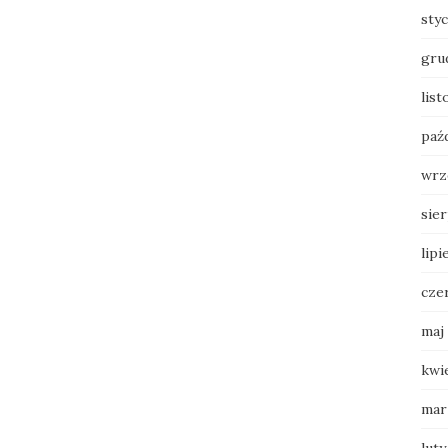
sty
gru
lis
paź
wrz
sie
lipi
cze
maj
kwi
mar