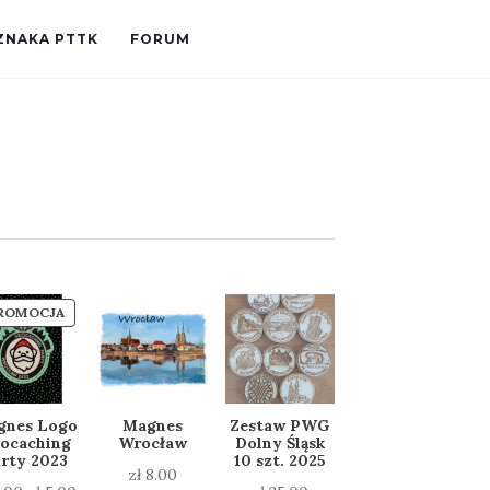
ZNAKA PTTK
FORUM
PRODUKT
ROMOCJA
W
PROMOCJI
gnes Logo
Magnes
Zestaw PWG
ocaching
Wrocław
Dolny Śląsk
rty 2023
10 szt. 2025
zł
8.00