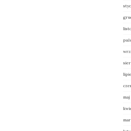
sty
gru
list
paź
wrz
sie
lipi
cze
maj
kwi
mar