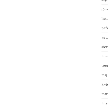
gru
lis
paź
wrz
sie
lipi
cze
maj
kwi
mar
luty