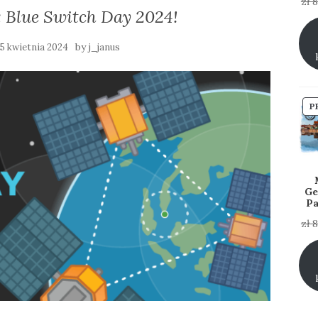
zł
8
 Blue Switch Day 2024!
by
5 kwietnia 2024
j_janus
P
Ge
Pa
zł
8