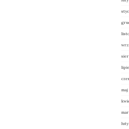
luty
sty
gru
list
wrz
sie
lipi
cze
maj
kwi
mar
luty