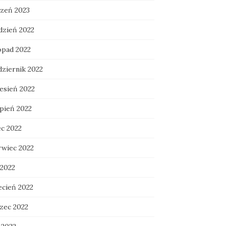
czeń 2023
dzień 2022
opad 2022
dziernik 2022
esień 2022
rpień 2022
ec 2022
rwiec 2022
 2022
ecień 2022
zec 2022