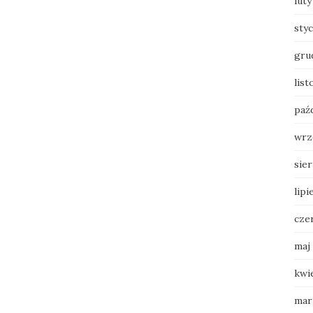
luty
sty
gru
list
paź
wrz
sie
lipi
cze
maj
kwi
mar