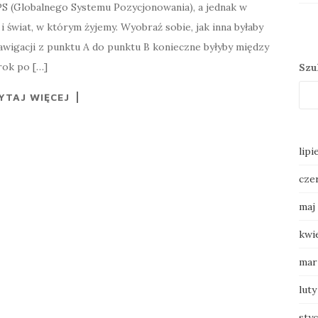
PS (Globalnego Systemu Pozycjonowania), a jednak w
 i świat, w którym żyjemy. Wyobraź sobie, jak inna byłaby
awigacji z punktu A do punktu B konieczne byłyby między
rok po […]
Szu
YTAJ WIĘCEJ
lipi
cze
maj
kwi
mar
luty
sty