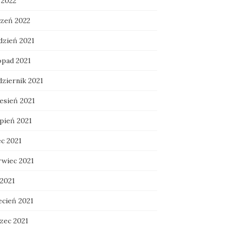
 2022
czeń 2022
dzień 2021
opad 2021
dziernik 2021
esień 2021
rpień 2021
ec 2021
rwiec 2021
 2021
ecień 2021
zec 2021