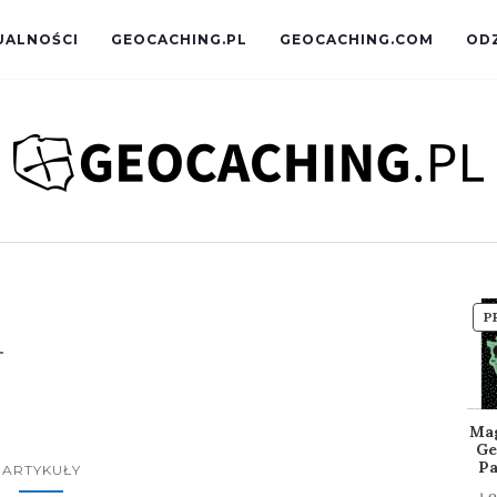
UALNOŚCI
GEOCACHING.PL
GEOCACHING.COM
OD
P
4
Ma
Ge
Pa
ARTYKUŁY