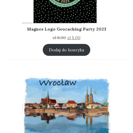
Magnes Logo Geocaching Party 2023
Pierwotna
Aktualna
zł
8.00
zł
5.00
cena
cena
wynosiła:
wynosi:
Dodaj do koszyka
zł 8.00.
zł 5.00.