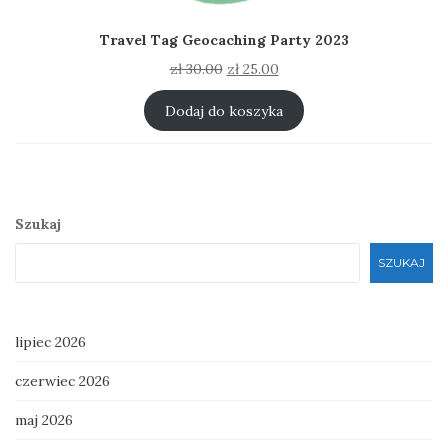
Travel Tag Geocaching Party 2023
Pierwotna
Aktualna
zł
30.00
zł
25.00
cena
cena
wynosiła:
wynosi:
Dodaj do koszyka
zł 30.00.
zł 25.00.
Szukaj
SZUKAJ
lipiec 2026
czerwiec 2026
maj 2026