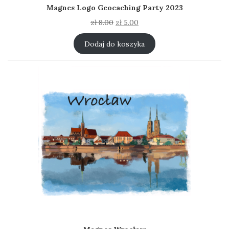
Magnes Logo Geocaching Party 2023
Pierwotna
Aktualna
zł
8.00
zł
5.00
cena
cena
wynosiła:
wynosi:
Dodaj do koszyka
zł 8.00.
zł 5.00.