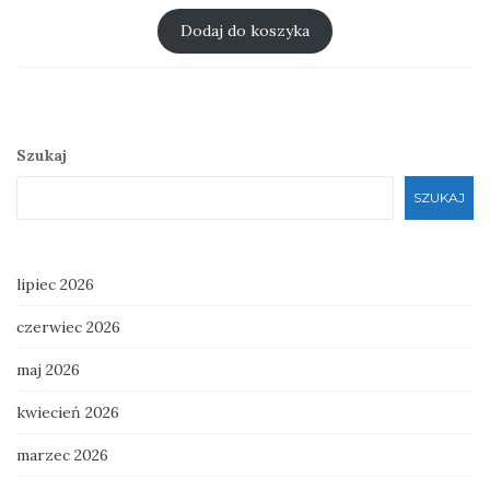
cena
cena
wynosiła:
wynosi:
Dodaj do koszyka
zł 30.00.
zł 25.00.
Szukaj
SZUKAJ
lipiec 2026
czerwiec 2026
maj 2026
kwiecień 2026
marzec 2026