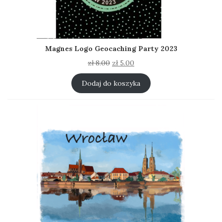
Magnes Logo Geocaching Party 2023
Pierwotna
Aktualna
zł
8.00
zł
5.00
cena
cena
wynosiła:
wynosi:
Dodaj do koszyka
zł 8.00.
zł 5.00.