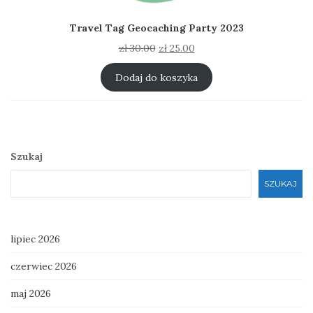
Travel Tag Geocaching Party 2023
Pierwotna
Aktualna
zł
30.00
zł
25.00
cena
cena
wynosiła:
wynosi:
Dodaj do koszyka
zł 30.00.
zł 25.00.
Szukaj
SZUKAJ
lipiec 2026
czerwiec 2026
maj 2026