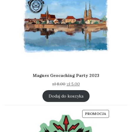
Magnes Geocaching Party 2023
Pierwotna
Aktualna
zł
8.00
zł
5.00
cena
cena
wynosiła:
wynosi:
Dodaj do koszyka
zł 8.00.
zł 5.00.
PRODUKT
PROMOCJA
W
PROMOCJI