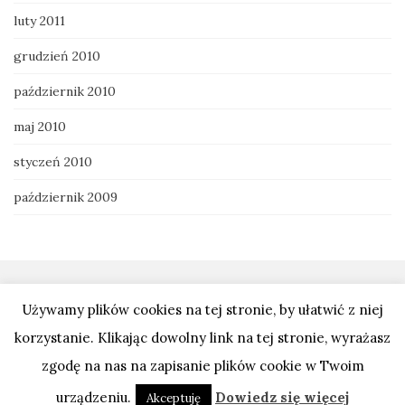
luty 2011
grudzień 2010
październik 2010
maj 2010
styczeń 2010
październik 2009
Używamy plików cookies na tej stronie, by ułatwić z niej
korzystanie. Klikając dowolny link na tej stronie, wyrażasz
zgodę na nas na zapisanie plików cookie w Twoim
Temat stworzony przez
Colorlib
Napędzany przez
WordPress
urządzeniu.
Dowiedz się więcej
Akceptuję