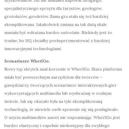
użytkowników. Już nie musiałeś kupować drogiego,
specjalistycznego sprzętu dla turystów, geologów,
grotołazów, geodetów. Sama gra stała się też bardziej
skomplikowana. Jakakolwiek zmiana na tak dużą skale
musiała być wdrażana bardzo ostrożnie. Niekiedy jest to
trudne, bo HQ chciałby poeksperymentować z bardziej
innowacyjnymi technologiami.
Scenariusze WherIGo.
Nowy typ skrytek miał korzenie w WherIGo. Stara platforma
miała być powszechnym narzędziem dla twórców –
gawędziarzy, tworzących scenariusze interaktywnych gier
wykorzystujących multimedia lub wyobraźnię w realnym
świecie. Jak się okazało była na tyle skomplikowaną
technologią, że niewiele osób sprawnie się nią posługiwało.
O użyciu multimediów nawet nie wspominając. WherIGo jest
bardzo elastyczny i zupełnie niedostępny dla zwykłego