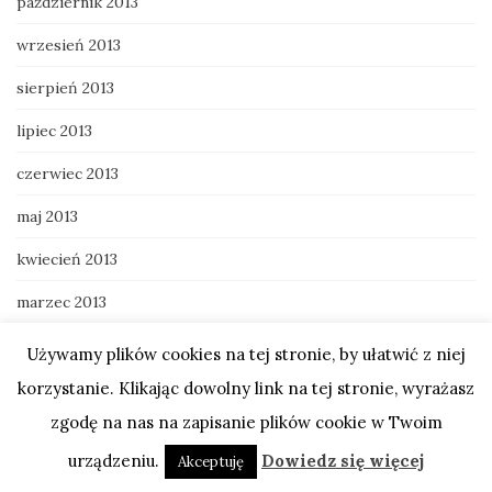
październik 2013
wrzesień 2013
sierpień 2013
lipiec 2013
czerwiec 2013
maj 2013
kwiecień 2013
marzec 2013
luty 2013
Używamy plików cookies na tej stronie, by ułatwić z niej
korzystanie. Klikając dowolny link na tej stronie, wyrażasz
styczeń 2013
zgodę na nas na zapisanie plików cookie w Twoim
grudzień 2012
urządzeniu.
Dowiedz się więcej
Akceptuję
sierpień 2012