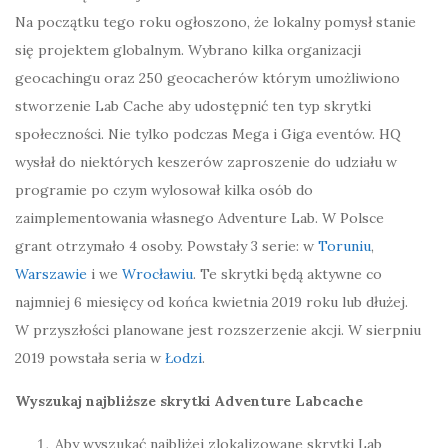
Na początku tego roku ogłoszono, że lokalny pomysł stanie
się projektem globalnym. Wybrano kilka organizacji
geocachingu oraz 250 geocacherów którym umożliwiono
stworzenie Lab Cache aby udostępnić ten typ skrytki
społeczności. Nie tylko podczas Mega i Giga eventów. HQ
wysłał do niektórych keszerów zaproszenie do udziału w
programie po czym wylosował kilka osób do
zaimplementowania własnego Adventure Lab. W Polsce
grant otrzymało 4 osoby. Powstały 3 serie: w
Toruniu
,
Warszawie
i we
Wrocławiu
. Te skrytki będą aktywne co
najmniej 6 miesięcy od końca kwietnia 2019 roku lub dłużej.
W przyszłości planowane jest rozszerzenie akcji. W sierpniu
2019 powstała seria w
Łodzi
.
Wyszukaj najbliższe skrytki Adventure Labcache
Aby wyszukać najbliżej zlokalizowane skrytki Lab