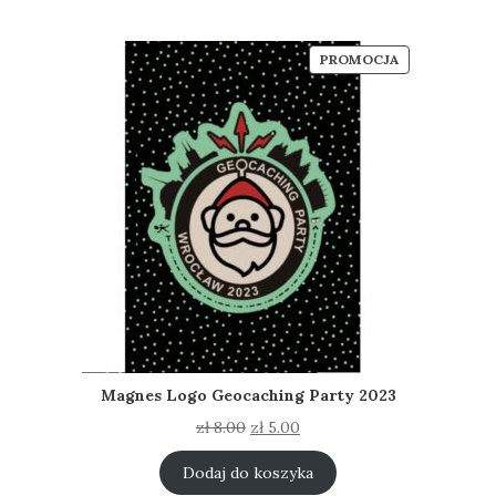
PRODUKT
PROMOCJA
W
PROMOCJI
Magnes Logo Geocaching Party 2023
Pierwotna
Aktualna
zł
8.00
zł
5.00
cena
cena
wynosiła:
wynosi:
Dodaj do koszyka
zł 8.00.
zł 5.00.