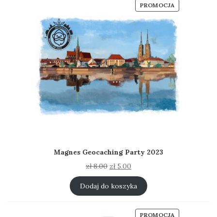
PRODUKT
PROMOCJA
W
PROMOCJI
Magnes Geocaching Party 2023
Pierwotna
Aktualna
zł
8.00
zł
5.00
cena
cena
wynosiła:
wynosi:
Dodaj do koszyka
zł 8.00.
zł 5.00.
PRODUKT
PROMOCJA