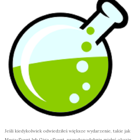
Jeśli kiedykolwiek odwiedziłeś większe wydarzenie, takie jak
Mega-Event lub Giga –Event, prawdopodobnie miałeś okazje