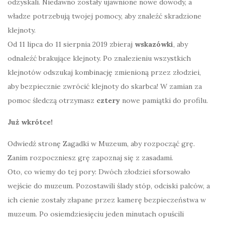
odzyskali. Niedawno zostały ujawnione nowe dowody, a
władze potrzebują twojej pomocy, aby znaleźć skradzione
klejnoty.
Od 11 lipca do 11 sierpnia 2019 zbieraj
wskazówki
, aby
odnaleźć brakujące klejnoty. Po znalezieniu wszystkich
klejnotów odszukaj kombinację zmienioną przez złodziei,
aby bezpiecznie zwrócić klejnoty do skarbca! W zamian za
pomoc śledczą otrzymasz
cztery
nowe pamiątki do profilu.
Już wkrótce!
Odwiedź stronę Zagadki w Muzeum, aby rozpocząć grę.
Zanim rozpoczniesz grę zapoznaj się z zasadami.
Oto, co wiemy do tej pory: Dwóch złodziei sforsowało
wejście do muzeum. Pozostawili ślady stóp, odciski palców, a
ich cienie zostały złapane przez kamerę bezpieczeństwa w
muzeum. Po osiemdziesięciu jeden minutach opuścili