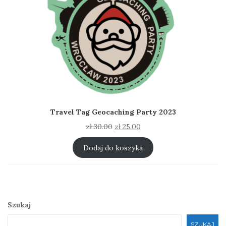
Travel Tag Geocaching Party 2023
Pierwotna
Aktualna
zł
30.00
zł
25.00
cena
cena
wynosiła:
wynosi:
Dodaj do koszyka
zł 30.00.
zł 25.00.
Szukaj
SZUKAJ