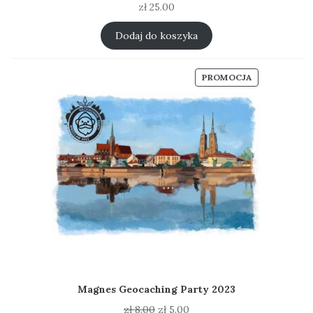
zł
25.00
Dodaj do koszyka
PRODUKT
PROMOCJA
W
PROMOCJI
Magnes Geocaching Party 2023
Pierwotna
Aktualna
zł
8.00
zł
5.00