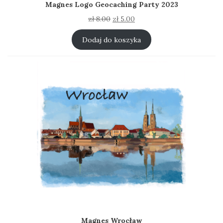
Magnes Logo Geocaching Party 2023
Pierwotna
Aktualna
zł
8.00
zł
5.00
cena
cena
wynosiła:
wynosi:
Dodaj do koszyka
zł 8.00.
zł 5.00.
Magnes Wrocław