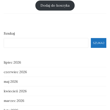
wynosiła:
wynosi:
Dodaj do koszyka
zł 30.00.
zł 25.00.
Szukaj
SZUKAJ
lipiec 2026
czerwiec 2026
maj 2026
kwiecień 2026
marzec 2026