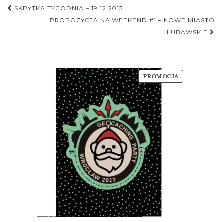
Nawigacja
SKRYTKA TYGODNIA – 19.12.2013
postu
PROPOZYCJA NA WEEKEND #1 – NOWE MIASTO
LUBAWSKIE
PRODUKT
PROMOCJA
W
PROMOCJI