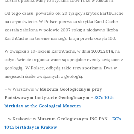
został opublikowany 10 stycznia 2004 roku w Austarlii.
Od tego czasu powstało ok. 20 tysięcy skrytek EarthCache
na całym świecie. W Polsce pierwsza skrytka EarthCache
została założona w połowie 2007 roku; a niedawno liczba
EarthCache na terenie naszego kraju przekroczyła 100.
W związku z 10-leciem EarthCache, w dniu
10.01.2014
, na
całym świecie organizowane są specjalne eventy związane z
geologią. W Polsce, odbędą takie trzy spotkania. Dwa w
miejscach ściśle związanych z geologią:
– w Warszawie w
Muzeum Geologicznym przy
Państwowym Instytucie Geologicznym –
EC’s 10th
birthday at the Geological Museum
– w Krakowie w
Muzeum Geologicznym ING PAN –
EC’s
10th birthday in Kraków