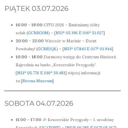
PIĄTEK 03.07.2026
16:00 – 19:00
CITO 2026 – Zmieniamy żółty
szlak (
GCBRG0M
) – [
N51° 05.196 E 016° 51.027
]
20:00 – 22:00
Wieczór w Marinie – Event
Powitalny! (
GCBR2QK
) – [
N51° 07.843 E 017° 01.944
]
10:00 – 18:00
Darmowy wstęp do Centrum Histiorii
Zajezdnia na hasło „Keszerskie Przygody”.
[
N51° 05.776 E 016° 59.481
] więcej informacji:
tu [
Strona Muzeum
]
SOBOTA 04.07.2026
11:00 – 17:00
🎉 Keszerskie Przygody – 1. urodziny
Keszerka🎉 (
GCAT0RT
) – [
N51° 06.285 E 017° 05.167
]