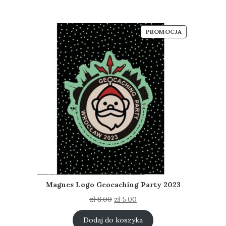
PRODUKT
PROMOCJA
W
PROMOCJI
Magnes Logo Geocaching Party 2023
Pierwotna
Aktualna
zł
8.00
zł
5.00
cena
cena
wynosiła:
wynosi:
Dodaj do koszyka