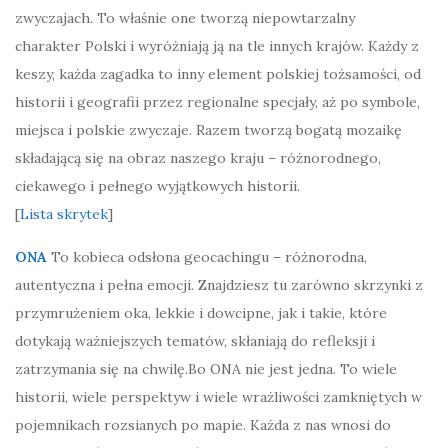
zwyczajach. To właśnie one tworzą niepowtarzalny
charakter Polski i wyróżniają ją na tle innych krajów. Każdy z
keszy, każda zagadka to inny element polskiej tożsamości, od
historii i geografii przez regionalne specjały, aż po symbole,
miejsca i polskie zwyczaje. Razem tworzą bogatą mozaikę
składającą się na obraz naszego kraju – różnorodnego,
ciekawego i pełnego wyjątkowych historii.
[
Lista skrytek
]
ONA
To kobieca odsłona geocachingu – różnorodna,
autentyczna i pełna emocji. Znajdziesz tu zarówno skrzynki z
przymrużeniem oka, lekkie i dowcipne, jak i takie, które
dotykają ważniejszych tematów, skłaniają do refleksji i
zatrzymania się na chwilę.Bo ONA nie jest jedna. To wiele
historii, wiele perspektyw i wiele wrażliwości zamkniętych w
pojemnikach rozsianych po mapie. Każda z nas wnosi do