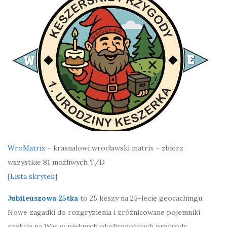
WroMatrix
– krasnalowi wrocławski matrix – zbierz
wszystkie 81 możliwych T/D
[
Lista skrytek
]
Jubileuszowa 25tka
to 25 keszy na 25-lecie geocachingu.
Nowe zagadki do rozgryzienia i zróżnicowane pojemniki
czekają na Was w pięknych okolicznościach przyrody.