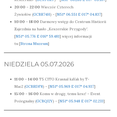
20:00 – 22:00
Wieczór Czterech
Żywiołów (
GCBR74H
) – [
N51° 06.551 E 017° 04.837
]
10:00 – 18:00
Darmowy wstęp do Centrum Histiorii
Zajezdnia na hasło „Keszerskie Przygody”.
[
N51° 05.776 E 016° 59.481
] więcej informacji:
tu [
Strona Muzeum
]
NIEDZIELA 05.07.2026
11:00 – 14:00
T5 CITO Krasnal kaYak by T-
Mac2 (
GCBRDF8
) – [
N51° 05.969 E 017° 04.937
]
15:00 – 16:00
Komu w drogę, temu kesz! – Event
Pożegnalny (
GCBQJ2Y
) – [
N51° 05.948 E 017° 02.233
]