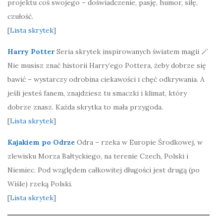
projektu coś swojego – doświadczenie, pasję, humor, siłę,
czułość.
[
Lista skrytek
]
Harry Potter
Seria skrytek inspirowanych światem magii 🪄
Nie musisz znać historii Harry’ego Pottera, żeby dobrze się
bawić – wystarczy odrobina ciekawości i chęć odkrywania. A
jeśli jesteś fanem, znajdziesz tu smaczki i klimat, który
dobrze znasz. Każda skrytka to mała przygoda.
[
Lista skrytek
]
Kajakiem po Odrze
Odra – rzeka w Europie Środkowej, w
zlewisku Morza Bałtyckiego, na terenie Czech, Polski i
Niemiec. Pod względem całkowitej długości jest drugą (po
Wiśle) rzeką Polski.
[
Lista skrytek
]