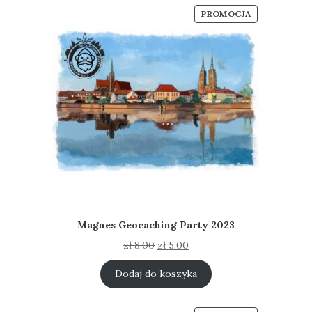
PRODUKT
PROMOCJA
W
PROMOCJI
Magnes Geocaching Party 2023
Pierwotna
Aktualna
zł
8.00
zł
5.00
cena
cena
wynosiła:
wynosi:
Dodaj do koszyka
zł 8.00.
zł 5.00.