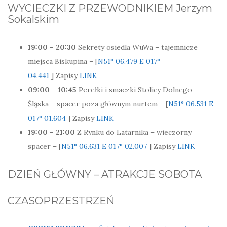
WYCIECZKI Z PRZEWODNIKIEM Jerzym
Sokalskim
19:00 – 20:30
Sekrety osiedla WuWa – tajemnicze
miejsca Biskupina – [
N51° 06.479 E 017°
04.441
] Zapisy
LINK
09:00 – 10:45
Perełki i smaczki Stolicy Dolnego
Śląska – spacer poza głównym nurtem – [
N51° 06.531 E
017° 01.604
] Zapisy
LINK
19:00 – 21:00
Z Rynku do Latarnika – wieczorny
spacer – [
N51° 06.631 E 017° 02.007
] Zapisy
LINK
DZIEŃ GŁÓWNY – ATRAKCJE SOBOTA
CZASOPRZESTRZEŃ