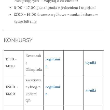
Początkujących” – zapytaj o co chcesz!!
11:00 – 17:00
gastropunkt z jedzeniem i napojami
12:00 – 16:00
drzewo wędkowe – nauka i zabawa w
kesze biltema
KONKURSY
Keszersk
11:30 –
regulami
a
wyniki
14:30
n
Olimpiada
Zwariowa
12:00 –
ny bieg z
regulami
wyniki
13:00
kodami
n
QR