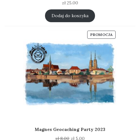
zł
25.00
Dodaj do koszyka
PRODUKT
PROMOCJA
W
PROMOCJI
Magnes Geocaching Party 2023
Pierwotna
Aktualna
zł
8.00
zł
5.00