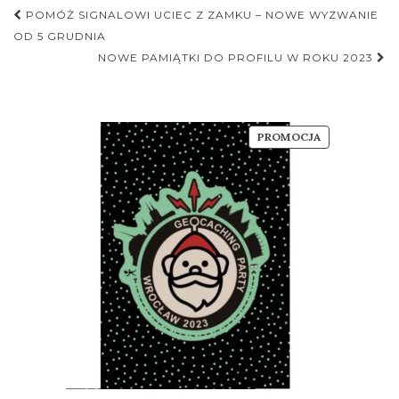
Nawigacja
POMÓŻ SIGNALOWI UCIEC Z ZAMKU – NOWE WYZWANIE
postu
OD 5 GRUDNIA
NOWE PAMIĄTKI DO PROFILU W ROKU 2023
PRODUKT
PROMOCJA
W
PROMOCJI