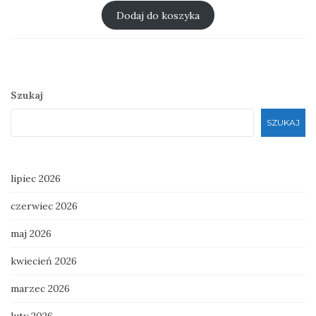
wynosiła:
wynosi:
Dodaj do koszyka
zł 30.00.
zł 25.00.
Szukaj
SZUKAJ
lipiec 2026
czerwiec 2026
maj 2026
kwiecień 2026
marzec 2026
luty 2026