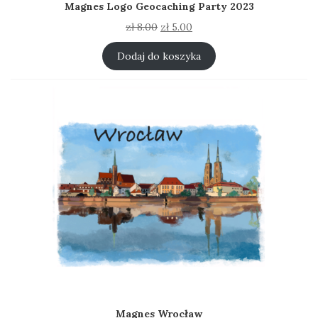
Magnes Logo Geocaching Party 2023
Pierwotna
Aktualna
zł
8.00
zł
5.00
cena
cena
wynosiła:
wynosi:
Dodaj do koszyka
zł 8.00.
zł 5.00.
Magnes Wrocław