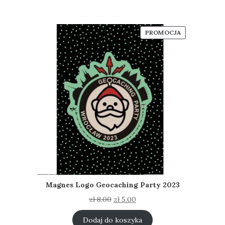
PRODUKT
PROMOCJA
W
PROMOCJI
Magnes Logo Geocaching Party 2023
Pierwotna
Aktualna
zł
8.00
zł
5.00
cena
cena
wynosiła:
wynosi:
Dodaj do koszyka