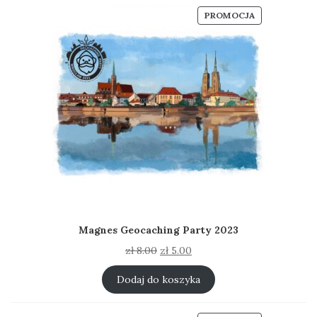
PRODUKT
PROMOCJA
W
PROMOCJI
Magnes Geocaching Party 2023
Pierwotna
Aktualna
zł
8.00
zł
5.00
cena
cena
wynosiła:
wynosi:
Dodaj do koszyka
zł 8.00.
zł 5.00.