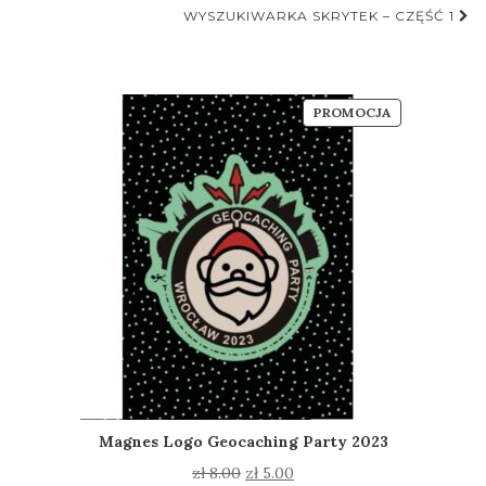
WYSZUKIWARKA SKRYTEK – CZĘŚĆ 1
PRODUKT
PROMOCJA
W
PROMOCJI
Magnes Logo Geocaching Party 2023
Pierwotna
Aktualna
zł
8.00
zł
5.00