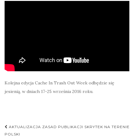
Kolejna edycja Cache In Trash Out Week odbędzie się
jesienią, w dniach 17-25 września 2016 roku.
Nawigacja
AKTUALIZACJA ZASAD PUBLIKACJI SKRYTEK NA TERENIE
postu
POLSKI