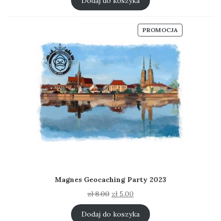
Dodaj do koszyka
PRODUKT
PROMOCJA
W
PROMOCJI
Magnes Geocaching Party 2023
Pierwotna
Aktualna
zł
8.00
zł
5.00
cena
cena
wynosiła:
wynosi:
Dodaj do koszyka
zł 8.00.
zł 5.00.