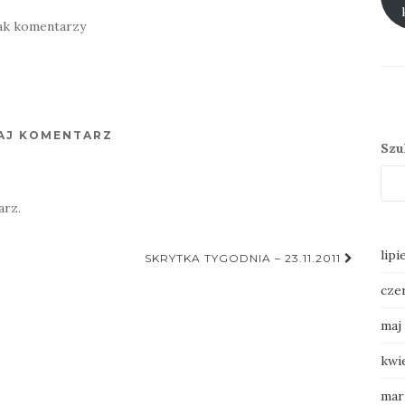
ak komentarzy
AJ KOMENTARZ
Szu
arz.
lipi
SKRYTKA TYGODNIA – 23.11.2011
cze
maj
kwi
mar