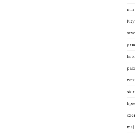
mar
luty
sty
gru
list
paź
wrz
sie
lipi
cze
maj