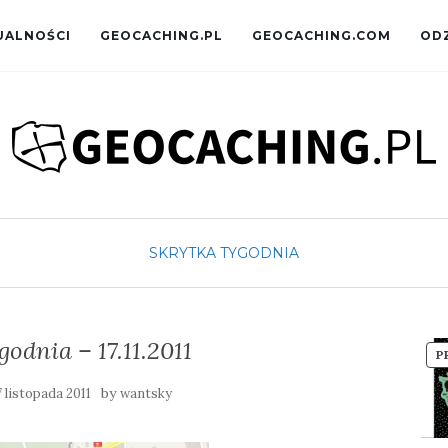
UALNOŚCI
GEOCACHING.PL
GEOCACHING.COM
OD
SKRYTKA TYGODNIA
odnia – 17.11.2011
P
by
7 listopada 2011
wantsky