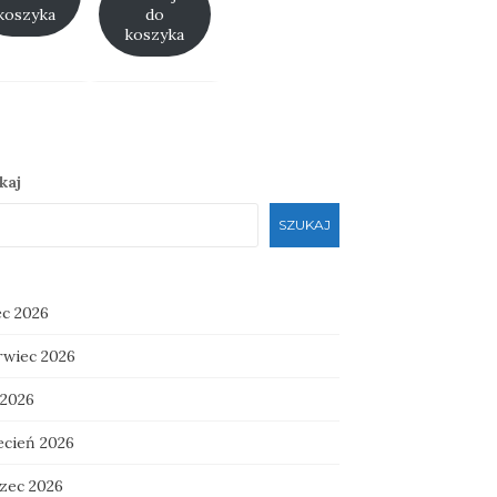
zł 25.00.
koszyka
do
koszyka
kaj
SZUKAJ
ec 2026
rwiec 2026
 2026
ecień 2026
zec 2026