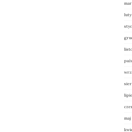
mar
luty
sty
gru
list
paź
wrz
sie
lipi
cze
maj
kwi