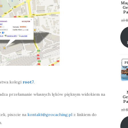
Ma
Ge
Pa
zł
8
P
stwa kolegi
root7
.
radza przełamanie własnych lęków pięknym widokiem na
Ge
Pa
zł
8
tek, piszcie na
kontakt@geocaching.pl
z linkiem do
m.