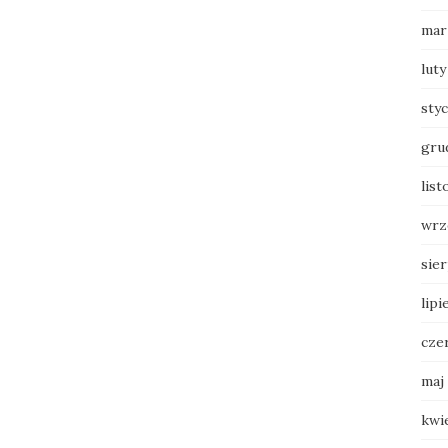
mar
luty
sty
gru
list
wrz
sie
lipi
cze
maj
kwi