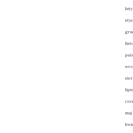
luty
sty
gru
lis
paź
wrz
sie
lipi
cze
maj
kwi