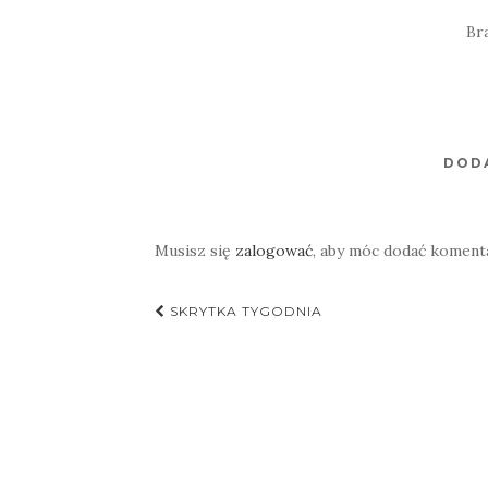
Br
DOD
Musisz się
zalogować
, aby móc dodać koment
Nawigacja
SKRYTKA TYGODNIA
postu