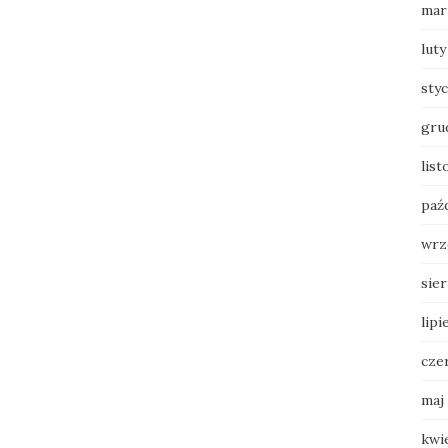
mar
luty
sty
gru
lis
paź
wrz
sie
lipi
cze
maj
kwi